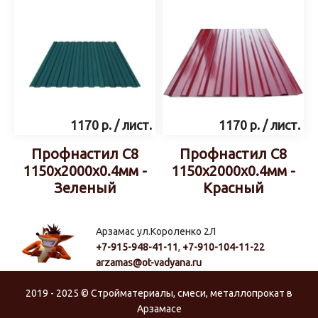
1170
р.
/ лист.
1170
р.
/ лист.
Профнастил С8
Профнастил С8
1150х2000х0.4мм -
1150х2000х0.4мм -
Зеленый
Красный
Арзамас ул.Короленко 2Л
+7-915-948-41-11
,
+7-910-104-11-22
arzamas@ot-vadyana.ru
2019 - 2025 © Стройматериалы, смеси, металлопрокат в
Арзамасе